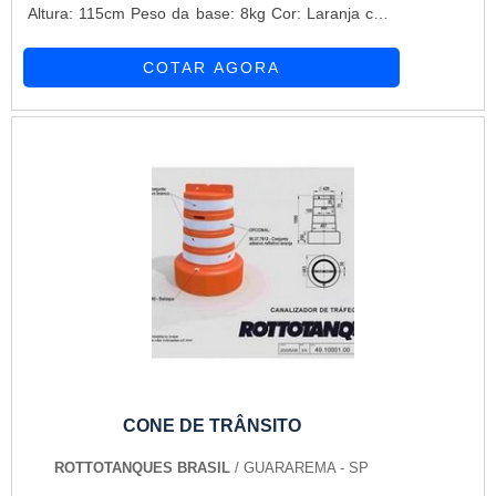
Altura: 115cm Peso da base: 8kg Cor: Laranja com
duas fitas refletivas. Ideal para sinalizações em
COTAR AGORA
obras e áreas de controle de tráfego. Poste
Balizador PVC Flexível 75cm Altura: 75cm Cor:
Laranja com três fitas refletivas. Material: PVC
Flexível Base parafusada ideal para locais com alta
circulação, pois se recupera após impacto,
garantindo durabilidade e segurança. Pode
Balizador PE 75cm Altura: 75cm Cor: Laranja com
três fitas refletivas. Material: Polietileno (PE) Base
parafusada Ideal para áreas com menor risco de
impacto, mas que exigem alta visibilidade.
CONE DE TRÂNSITO
ROTTOTANQUES BRASIL
/ GUARAREMA - SP