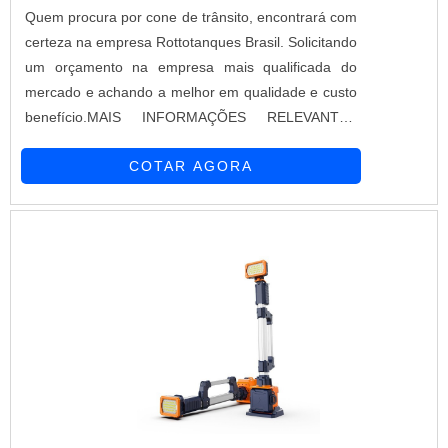
Quem procura por cone de trânsito, encontrará com
certeza na empresa Rottotanques Brasil. Solicitando
um orçamento na empresa mais qualificada do
mercado e achando a melhor em qualidade e custo
benefício.MAIS INFORMAÇÕES RELEVANTES
SOBRE CONE DE TRÂNSITOSe alguém quer achar
COTAR AGORA
cone de trânsito em uma empresa comprometida
com seus serviços, consegue encontrar o site da
Rottotanques Brasil. Atuando com cone barril de
sinalização e caixa térmica marmibox, visando
sempre a qualidade final para a fidelização do
cliente.Ainda focando em cone de trânsito, é
importante buscar uma empresa que tenha
produtos e serviços com ótima qualidade e
assertividade, detalhes que passam despercebidos
e podem gerar prejuízo futuros para os clientes.É
importante lembrar que o produto deve sempre ser
adquirido com empresas especializadas no