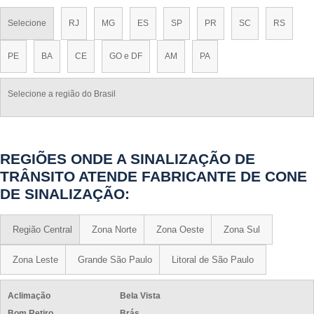
PLACAS DE EMERGÊNCIA FOTOLUMINESCENTE
PLACAS DE SAÍDA DE EMERGÊNCIA
Selecione
RJ
MG
ES
SP
PR
SC
RS
PLACAS DE SEGURANÇA
PE
BA
CE
GO e DF
AM
PA
PLACAS DE SINALIZAÇÃO DE EMERGÊNCIA FOTOLUMINESCENTE
PLACAS DE SINALIZAÇÃO DE SAÍDA DE EMERGÊNCIA
Selecione a região do Brasil
PLACAS DE SINALIZAÇÃO DE SEGURANÇA CONTRA INCÊNDIO
PLACAS DE SINALIZAÇÃO DE SEGURANÇA EPI
PLACAS DE SINALIZAÇÃO FOTOLUMINESCENTE
REGIÕES ONDE A SINALIZAÇÃO DE
PLACAS DE SINALIZAÇÃO PREVENÇÃO E COMBATE
TRÂNSITO ATENDE FABRICANTE DE CONE
PLACAS DE SINALIZAÇÃO PREVENÇÃO E COMBATE A INCÊNDIO
DE SINALIZAÇÃO:
PLACA INDICATIVA DE BOTOEIRA DE ALARME
PLACA BOTOEIRA DE BOMBA DE INCÊNDIO
Região Central
Zona Norte
Zona Oeste
Zona Sul
PLACA DE SINALIZAÇÃO ALARME SONORO
SINALIZAÇÃO DE EXTINTORES
Zona Leste
Grande São Paulo
Litoral de São Paulo
SINALIZAÇÃO DE HIDRANTE
Aclimação
Bela Vista
SINALIZAÇÃO DE HIDRANTES E EXTINTORES
Bom Retiro
Brás