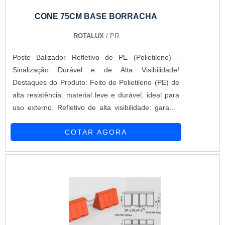
CONE 75CM BASE BORRACHA
ROTALUX
/ PR
Poste Balizador Refletivo de PE (Polietileno) -
Sinalização Durável e de Alta Visibilidade!
Destaques do Produto: Feito de Polietileno (PE) de
alta resistência: material leve e durável, ideal para
uso externo. Refletivo de alta visibilidade: garante
segurança máxima em locais com pouca luz ou
COTAR AGORA
durante a noite. 75 cm de altura: perfeito para
delimitar áreas e orientar o tráfego em diversas
situações. Design flexível e robusto: suporta
impactos leves sem deformar, aumentando sua
durabilidade. Base estável: fácil de fixar no solo
para garantir segurança e estabilidade. O Poste
Balizador Refletivo de PE é a escolha perfeita para
sinalização eficiente em rodovias, estacionamentos,