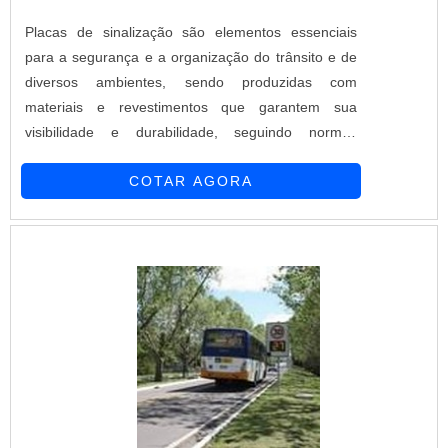
investir em equipamentos modernos, que se
ajustam a sua necessidade. A Rottotanques Brasil é
Placas de sinalização são elementos essenciais
uma empresa que tem sido apontada de forma
para a segurança e a organização do trânsito e de
positiva no mercado pela idoneidade em tudo que
diversos ambientes, sendo produzidas com
faz onde garante uma entrega de excelência de
materiais e revestimentos que garantem sua
ponta a ponta.
visibilidade e durabilidade, seguindo normas
técnicas para garantir a sua eficácia.
COTAR AGORA