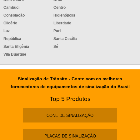
PLACA PROIBIDO USO DE CELULAR
Cambuci
Centro
PLACA DE SINALIZAÇÃO ROTA DE FUGA EM SP
Consolação
Higienópolis
COMPRAR PLACA DE ROTA DE FUGA SP
Glicério
Liberdade
PLACA VELOCÍMETRO FIXA
Luz
Pari
FABRICANTE DE PLACA VELOCÍMETRO FIXA
República
Santa Cecília
FORNECEDOR DE PLACA VELOCÍMETRO FIXA
Santa Efigênia
Sé
EMPRESA DE PLACA VELOCÍMETRO FIXA
Vila Buarque
PREÇO DA PLACA VELOCÍMETRO COM ENERGIA SOLAR
PREÇO DA PLACA VELOCÍMETRO COM CARRINHO
Sinalização de Trânsito - Conte com os melhores
PLACA VELOCÍMETRO COM CARRINHO PARA CONCESSIONÁRIAS
fornecedores de equipamentos de sinalização do Brasil
PREÇO DA PLACA VELOCÍMETRO MÓVEL
LOMBADA ELETRÔNICA EDUCATIVA
Top 5 Produtos
LOMBADA ELETRÔNICA PARA CONDOMÍNIO
LOMBADA ELETRÔNICA PARA ESTACIONAMENTO
CONE DE SINALIZAÇÃO
CONTROLADOR DE VELOCIDADE PARA CONDOMÍNIO
CONTROLADOR DE VELOCIDADE PARA ESTACIONAMENTO
PLACAS DE SINALIZAÇÃO