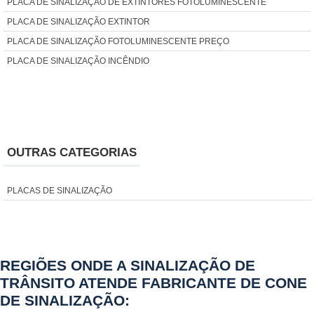
PLACA DE SINALIZAÇÃO DE EXTINTORES FOTOLUMINESCENTE
PLACA DE SINALIZAÇÃO EXTINTOR
PLACA DE SINALIZAÇÃO FOTOLUMINESCENTE PREÇO
PLACA DE SINALIZAÇÃO INCÊNDIO
PLACA DE SINALIZAÇÃO PARA HIDRANTE
PLACA EXTINTOR DE INCÊNDIO
PLACA EXTINTOR PÓ QUÍMICO
PLACA FOTOLUMINESCENTE EXTINTOR
OUTRAS CATEGORIAS
PLACA FOTOLUMINESCENTE HIDRANTE
PLACA FOTOLUMINESCENTE ROTA DE FUGA
PLACAS DE SINALIZAÇÃO
PLACA FOTOLUMINESCENTE SAÍDA
PLACA INDICATIVA DE EXTINTOR DE INCÊNDIO
PLACA MANGUEIRA DE HIDRANTE
PLACA ROTA DE FUGA PREÇO
REGIÕES ONDE A SINALIZAÇÃO DE
PLACA SAÍDA FOTOLUMINESCENTE
TRÂNSITO ATENDE FABRICANTE DE CONE
PLACA SINALIZAÇÃO EXTINTOR PÓ QUÍMICO
DE SINALIZAÇÃO: