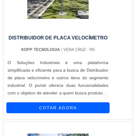
DISTRIBUIDOR DE PLACA VELOCÍMETRO
KOPP TECNOLOGIA
/ VERA CRUZ - RS
O Soluções Industriais é uma plataforma
simplificada e eficiente para a busca de Distribuidor
de placa velocímetro e outros itens do segmento
industrial. O portal oferece duas funcionalidades
com o objetivo de atender a quem busca produtos e
serviços dentro do segmento industrial ou empresas
COTAR AGORA
com interesse na divulgação de seus produtos e
serviços de forma centralizada e ágil.A plataforma
oferece uma vasta variedade de materiais como
Dis...