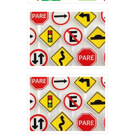
placas para garantir maior proteção tanto para os
condutores quanto para os pedestres. O MELHOR
LUGAR PARA COMPRAR REDUTOR DE
VELOCIDADESediada estrategicamente em Vera
Cruz, na região central do Rio Grande do Sul, a
Kopp Tecnologia desenvolve soluções inovadoras
no ramo de segurança para o trânsito em um
complexo industrial de 20.000 metros quadrados.
Saiba mais solicitando um orçamento sem
compromisso por meio de um dos canais de
comunicação! .