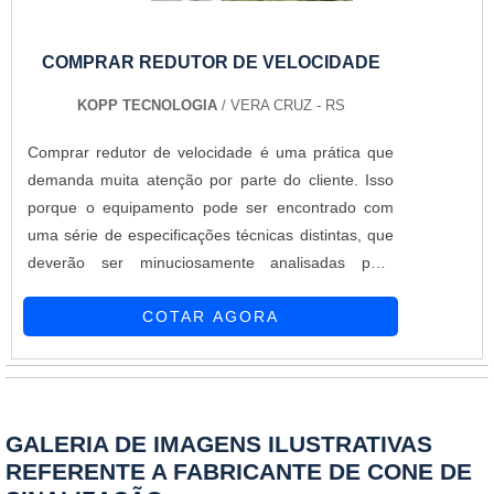
COMPRAR REDUTOR DE VELOCIDADE
KOPP TECNOLOGIA
/ VERA CRUZ - RS
Comprar redutor de velocidade é uma prática que
demanda muita atenção por parte do cliente. Isso
porque o equipamento pode ser encontrado com
uma série de especificações técnicas distintas, que
deverão ser minuciosamente analisadas para
comprovar a eficiência da instalação. AS
COTAR AGORA
PRINCIPAIS CARACTERÍSTICAS DO
EQUIPAMENTODisponíveis nas versões fixas ou
móveis (com carrinhos manuais), os itens podem
ser encontrados com abastecimento a partir de
energia solar ou convencional, variando de acordo
GALERIA DE IMAGENS ILUSTRATIVAS
com a necessidade de cada segmento. Sendo
REFERENTE A FABRICANTE DE CONE DE
assim, é fundamental a contratação de uma