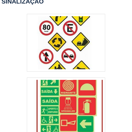
SINALIZAÇÃO
empresa especializada no modelo. No mercado
nacional, um exemplo de companhia de referência
nesse tipo de comércio é a Kopp Tecnologia. Com
anos de experiência, a empresa oferece
equipamentos de última geração, sempre visando
atender com maestria cada demanda. Ao tratar das
vantagens da instalação dos redutores, é possível
destacar o fato de: Contribuir com a redução de
velocidade, organização e segurança no trânsito;
Incentivar o tráfego seguro, pois indica tanto
velocidade determinada na via quanto a velocidade
do veículo que se aproxima; Ser 100% educativo,
pois orienta a velocidade do local sem aplicar
multas. Além disso, é possível encontrar o
equipamento com registro fotográfico que permite
acesso mobile das imagens capturadas. Graças a
esses fatores, gestores de vias urbanas e até
mesmo de locais privados fazem a solicitação das