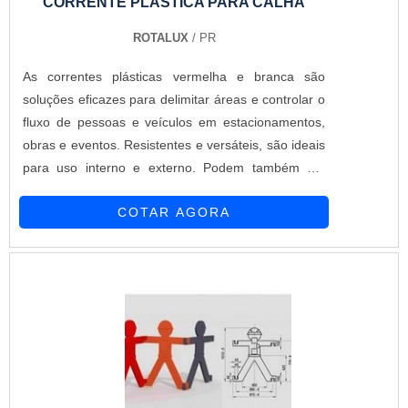
CORRENTE PLÁSTICA PARA CALHA
é a escolha perfeita para grandes áreas que exigem
iluminação de alta intensidade e durabilidade de até
ROTALUX
/ PR
100 horas no modo Eco.
As correntes plásticas vermelha e branca são
soluções eficazes para delimitar áreas e controlar o
fluxo de pessoas e veículos em estacionamentos,
obras e eventos. Resistentes e versáteis, são ideais
para uso interno e externo. Podem também ser
utilizadas para calha de chuva. Elos de 6mm e 8mm
COTAR AGORA
Medidas: 5m/ 10m/ 20m/ 100m