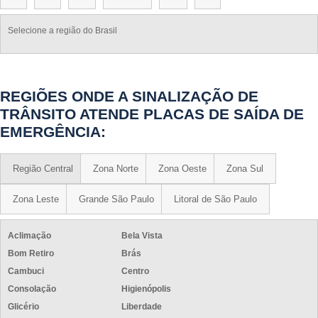
PLACAS DE SINALIZAÇÃO DE SAÍDA DE EMERGÊNCIA
Selecione a região do Brasil
PLACAS DE SINALIZAÇÃO DE SEGURANÇA CONTRA INCÊNDIO
PLACAS DE SINALIZAÇÃO DE SEGURANÇA EPI
PLACAS DE SINALIZAÇÃO FOTOLUMINESCENTE
REGIÕES ONDE A SINALIZAÇÃO DE
PLACAS DE SINALIZAÇÃO PREVENÇÃO E COMBATE
TRÂNSITO ATENDE PLACAS DE SAÍDA DE
PLACAS DE SINALIZAÇÃO PREVENÇÃO E COMBATE A INCÊNDIO
EMERGÊNCIA:
PLACA INDICATIVA DE BOTOEIRA DE ALARME
PLACA BOTOEIRA DE BOMBA DE INCÊNDIO
Região Central
Zona Norte
Zona Oeste
Zona Sul
PLACA DE SINALIZAÇÃO ALARME SONORO
SINALIZAÇÃO DE EXTINTORES
Zona Leste
Grande São Paulo
Litoral de São Paulo
SINALIZAÇÃO DE HIDRANTE
Aclimação
Bela Vista
SINALIZAÇÃO DE HIDRANTES E EXTINTORES
Bom Retiro
Brás
PLACA PROIBIDO USO DE CELULAR
Cambuci
Centro
PLACA DE SINALIZAÇÃO ROTA DE FUGA EM SP
Consolação
Higienópolis
COMPRAR PLACA DE ROTA DE FUGA SP
Glicério
Liberdade
PLACA VELOCÍMETRO FIXA