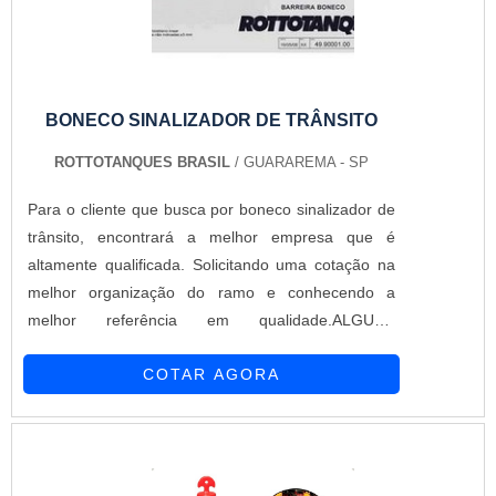
BONECO SINALIZADOR DE TRÂNSITO
ROTTOTANQUES BRASIL
/ GUARAREMA - SP
Para o cliente que busca por boneco sinalizador de
trânsito, encontrará a melhor empresa que é
altamente qualificada. Solicitando uma cotação na
melhor organização do ramo e conhecendo a
melhor referência em qualidade.ALGUNS
DETALHES SOBRE BONECO SINALIZADOR DE
COTAR AGORA
TRÂNSITOQuem precisa de boneco sinalizador de
trânsito em uma empresa altamente qualificada,
descobre a Rottotanques Brasil. A empresa trabalha
com cavalete polietileno e caixa térmica marmibox,
focando em tecnologia e desenvolvimento no que