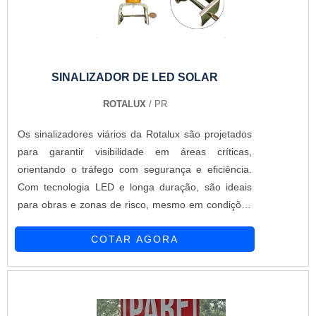
SINALIZADOR DE LED SOLAR
ROTALUX
/ PR
Os sinalizadores viários da Rotalux são projetados
para garantir visibilidade em áreas críticas,
orientando o tráfego com segurança e eficiência.
Com tecnologia LED e longa duração, são ideais
para obras e zonas de risco, mesmo em condições
de pouca luz. Bateria com duração média de 12
COTAR AGORA
horas. Carregamento via fotocélula. Encaixe
Universal Ideal para obras em rodovias,
especialmente em locais com pouca iluminação,
ajudando a sinalizar zonas de perigo de forma
eficiente.