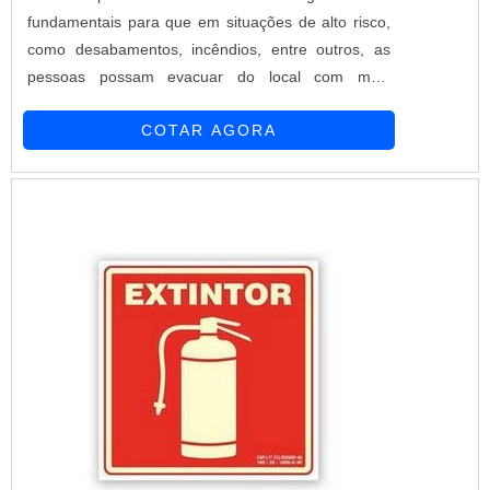
fundamentais para que em situações de alto risco,
como desabamentos, incêndios, entre outros, as
pessoas possam evacuar do local com mais
segurança. Esta categoria de placa é de uso
COTAR AGORA
obrigatório em ambientes diversos, entre eles:
Igrejas; Hotéis; Bancos; Estabelecimentos
comerciais; Indústrias; Hospitais.INFORMAÇÕES
FUNDAMENTAIS SOBRE O PRODUTOAs plac...