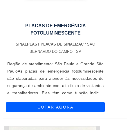
PLACAS DE EMERGÊNCIA
FOTOLUMINESCENTE
SINALPLAST PLACAS DE SINALIZAC
/ SÃO
BERNARDO DO CAMPO - SP
Região de atendimento: São Paulo e Grande São
PauloAs placas de emergência fotoluminescente
são elaboradas para atender às necessidades de
segurança de ambiente com alto fluxo de visitantes
e trabalhadores. Elas têm como função indicar:
Portas corta-fogo; Saídas de emergência; Extintores
COTAR AGORA
de incêndios; Botões de emergência; Elevadores;
Mangueiras de hidrante.Este tipo de placa é uma
exigência de normas de segurança para
edificações, tais...