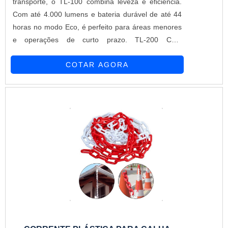
transporte, o TL-100 combina leveza e eficiência.
Com até 4.000 lumens e bateria durável de até 44
horas no modo Eco, é perfeito para áreas menores
e operações de curto prazo. TL-200 Com
iluminação de até 12.000 lumens e tempo de
COTAR AGORA
bateria de até 44 horas, o TL-200 é uma solução
versátil que se ajusta a várias alturas (de 1 a 2,3
metros) em segundos, ideal para áreas de médio
porte. PL-200 Projetado para iluminar em 360°, o
PL-200 é perfeito para grandes áreas que precisam
de iluminação uniforme. Com até 12.000 lumens e
duração de bateria de até 44 horas, proporciona
visibilidade sem pontos cegos. TL-300 Oferecendo
até 14.000 lumens e até 70 horas de uso no modo
Eco, o TL-300 é robusto e ajustável até 3,1 metros
de altura, ideal para grandes eventos e operações
de longa duração. TL-400 Com capacidade máxima
de 17.000 lumens e alcance de 1.100 m², o TL-400